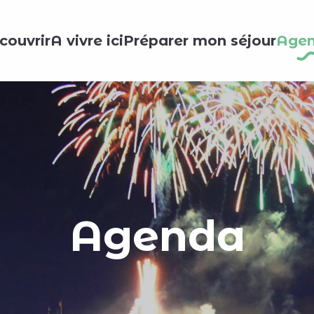
couvrir
A vivre ici
Préparer mon séjour
Age
Agenda