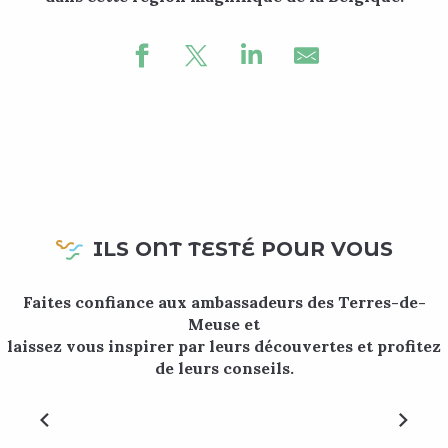
Hôtels
Gîtes
Chambres d’hôtes
ILS ONT TESTÉ POUR VOUS
Séjour bien-être ressourçant au Paradis
Faites confiance aux ambassadeurs des Terres-de-
d’Henri
Meuse et
laissez vous inspirer par leurs découvertes et profitez
Imaginez-vous : confortablement installé dans un jacuzzi
de leurs conseils.
chauffé à 38 degrés, une coupe de bulles à la main, après
une randonnée hivernale… C’est ce que vous promet le
Paradis...