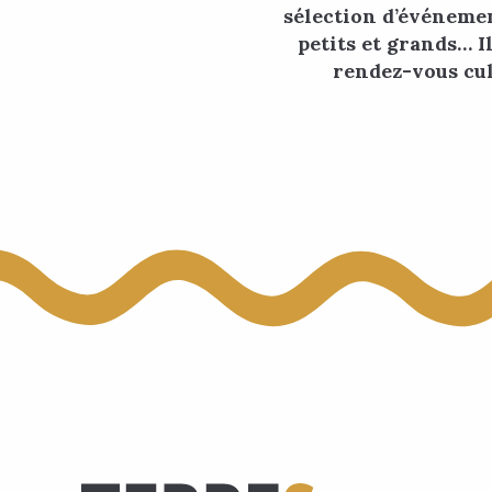
sélection d’événemen
petits et grands… I
rendez-vous cul
Le Red Festival
Une erreur s'est produite
Foire du 15 août à Huy
Aquahuy summer
Popcorn Labyrinthe Hannut
L'ombre devenue lumière - Création de Rainer Gross
Expo-photo-rétro
Têtes à têtes
Labyrinthe de Pierre
RAVeL Expo
Home Made Music Festival