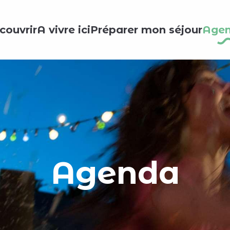
couvrir
A vivre ici
Préparer mon séjour
Age
Agenda