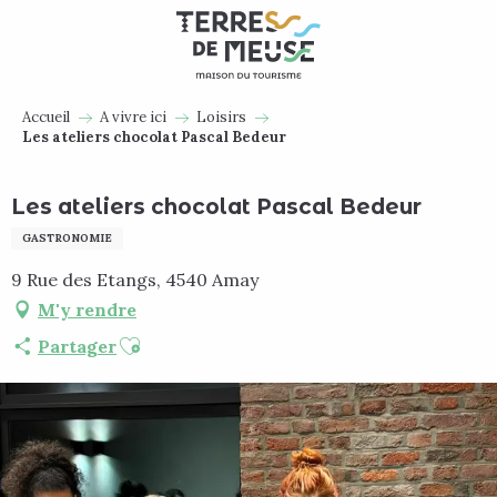
Aller
au
contenu
principal
Accueil
A vivre ici
Loisirs
Les ateliers chocolat Pascal Bedeur
Les ateliers chocolat Pascal Bedeur
GASTRONOMIE
9 Rue des Etangs, 4540 Amay
M'y rendre
Ajouter aux favoris
Partager