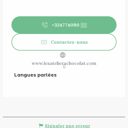
+324774090
▒▒
Contactez-nous
www.lesatelierschocolat.com
Langues parlées
Langues parlées
Signaler une erreur