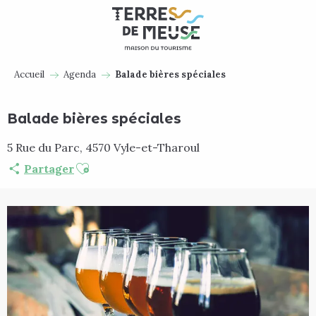
Aller
au
contenu
principal
Accueil
Agenda
Balade bières spéciales
Balade bières spéciales
5 Rue du Parc, 4570 Vyle-et-Tharoul
Ajouter aux favoris
Partager