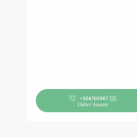
+324710367
▒▒
Didier Joassin