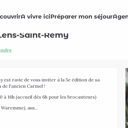
int-Remy
couvrir
A vivre ici
Préparer mon séjour
Age
Lens-Saint-Remy
endre
st ravie de vous inviter à la 5e édition de sa 
n de l'ancien Carmel !
à 16h (accueil dès 6h pour les brocanteurs)
 Waremme), aux...