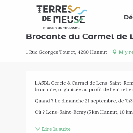
Aller
Accueil
Agenda
Brocante du Carmel de Lens-Sa
au
Dé
contenu
principal
Dimanche 20 septembre à 07:30
Brocante du Carmel de 
1 Rue Georges Touret, 4280 Hannut
M'y r
Description
L'ASBL Cercle & Carmel de Lens-Saint-Remy e
brocante, organisée au profit de l'entretie
Quand ? Le dimanche 21 septembre, de 7h30 
Où ? Lens-Saint-Remy (5 km Hannut, 10 km
Lire la suite