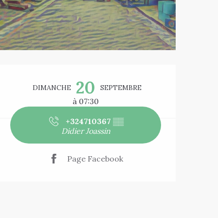
Ouverture et co
20
DIMANCHE
SEPTEMBRE
à 07:30
+324710367
▒▒
Didier Joassin
Page Facebook