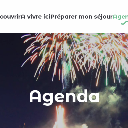
couvrir
A vivre ici
Préparer mon séjour
Age
Agenda