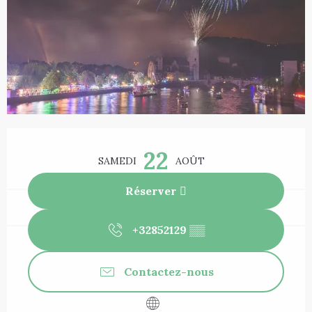
Ouverture et coordonnées
22
SAMEDI
AOÛT
Réserver
+32852129
▒▒
Contactez-nous