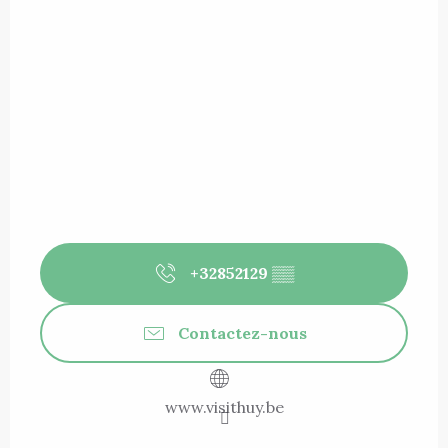
+32852129
▒▒
Contactez-nous
www.visithuy.be