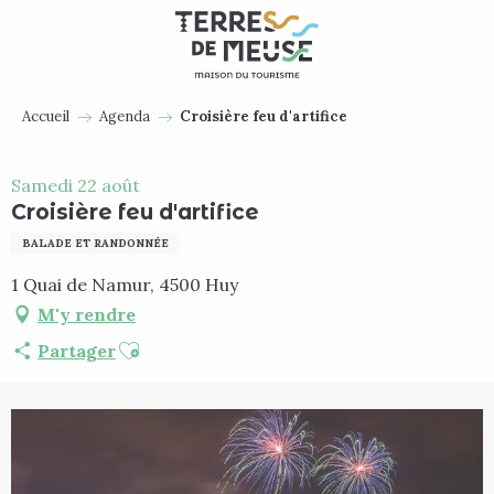
Aller
au
contenu
principal
Accueil
Agenda
Croisière feu d'artifice
Samedi 22 août
Croisière feu d'artifice
BALADE ET RANDONNÉE
1 Quai de Namur, 4500 Huy
M'y rendre
Ajouter aux favoris
Partager