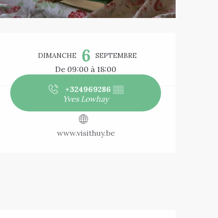
Ouverture et co
6
DIMANCHE
SEPTEMBRE
De 09:00 à 18:00
+324969286
▒▒
Yves Lowhay
www.visithuy.be