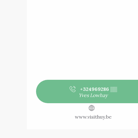
+324969286
▒▒
Yves Lowhay
www.visithuy.be