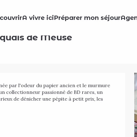
e Meuse
couvrir
A vivre ici
Préparer mon séjour
Age
s quais de Meuse
mée par l'odeur du papier ancien et le murmure 
un collectionneur passionné de BD rares, un 
eux de dénicher une pépite à petit prix, les 