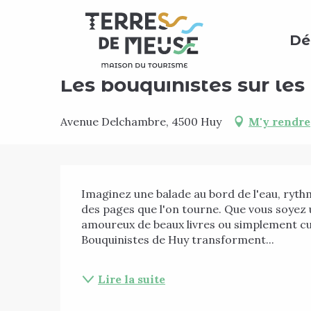
Aller
Accueil
Agenda
Les bouquinistes sur les quais d
au
Dé
contenu
principal
Dimanche 6 septembre de 09:00 à 18:00
Les bouquinistes sur le
Avenue Delchambre, 4500 Huy
M'y rendre
Description
Imaginez une balade au bord de l'eau, ryth
des pages que l'on tourne. Que vous soyez 
amoureux de beaux livres ou simplement curi
Bouquinistes de Huy transforment...
Lire la suite