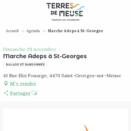
Aller
au
contenu
principal
Accueil
Agenda
Marche Adeps à St-Georges
Dimanche 29 novembre
Marche Adeps à St-Georges
BALADE ET RANDONNÉE
41 Rue Eloi Fouarge, 4470 Saint-Georges-sur-Meuse
M'y rendre
Ajouter aux favoris
Partager