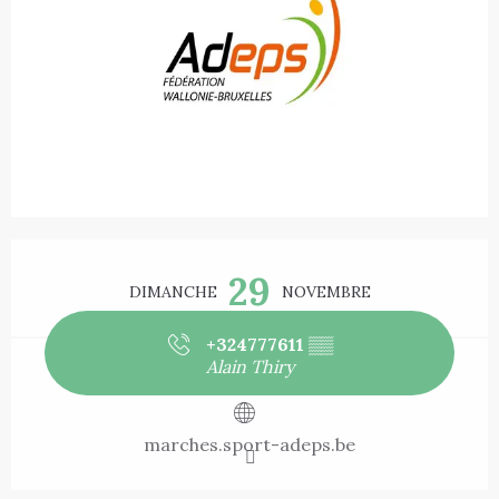
Ouverture et coordonnées
29
DIMANCHE
NOVEMBRE
+324777611
▒▒
Alain Thiry
marches.sport-adeps.be