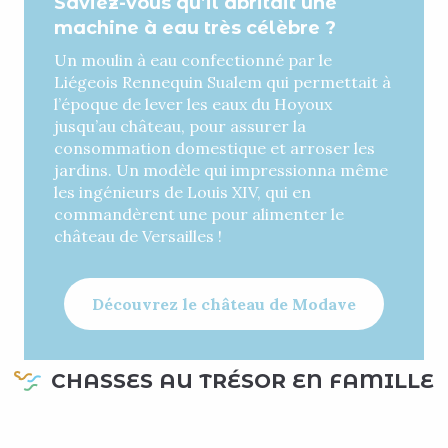
Saviez-vous qu’il abritait une
machine à eau très célèbre ?
Un moulin à eau confectionné par le
Liégeois Rennequin Sualem qui permettait à
l’époque de lever les eaux du Hoyoux
jusqu’au château, pour assurer la
consommation domestique et arroser les
jardins. Un modèle qui impressionna même
les ingénieurs de Louis XIV, qui en
commandèrent une pour alimenter le
château de Versailles !
Découvrez le château de Modave
CHASSES AU TRÉSOR EN FAMILLE