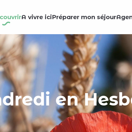
couvrir
A vivre ici
Préparer mon séjour
Age
dredi en Hes