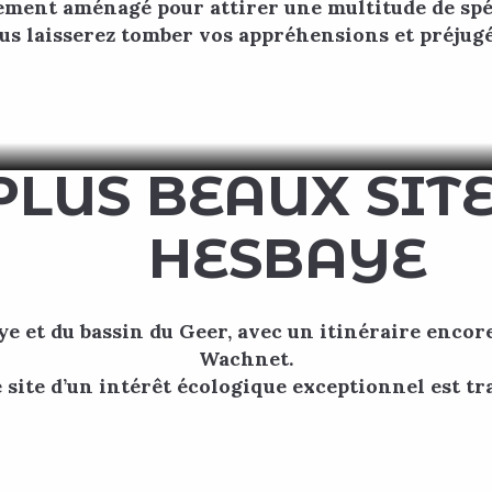
ement aménagé pour attirer une multitude de sp
ous laisserez tomber vos appréhensions et préjugé
Rencontre avec l’infiniment petit
z dans l’univers fascinant des insectes et découvrez leur inc
versité au musée Hexapoda à Waremme. À travers une collect
impressionnante...
PLUS BEAUX SITE
LIRE LA SUITE
HESBAYE
e et du bassin du Geer, avec un itinéraire encor
Wachnet.
 site d’un intérêt écologique exceptionnel est tr