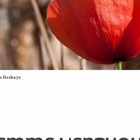
n Hesbaye
 favoris