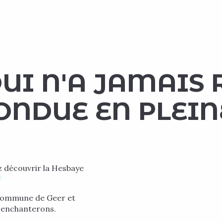
UI N'A JAMAIS 
ONDUE EN PLEIN
 découvrir la Hesbaye
 commune de Geer et
s enchanterons.