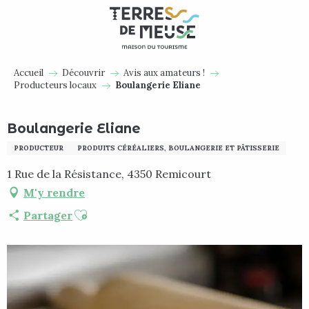
Aller
au
contenu
principal
Accueil
Découvrir
Avis aux amateurs !
Producteurs locaux
Boulangerie Eliane
Boulangerie Eliane
PRODUCTEUR
PRODUITS CÉRÉALIERS, BOULANGERIE ET PÂTISSERIE
1 Rue de la Résistance, 4350 Remicourt
M'y rendre
Ajouter aux favoris
Partager