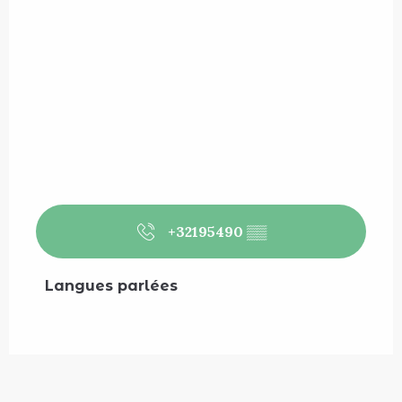
+32195490
▒▒
Langues parlées
Langues parlées