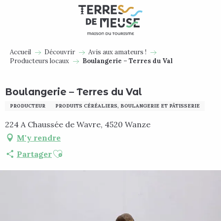
Aller
au
contenu
principal
Accueil
Découvrir
Avis aux amateurs !
Producteurs locaux
Boulangerie – Terres du Val
Boulangerie – Terres du Val
PRODUCTEUR
PRODUITS CÉRÉALIERS, BOULANGERIE ET PÂTISSERIE
224 A Chaussée de Wavre, 4520 Wanze
M'y rendre
Ajouter aux favoris
Partager