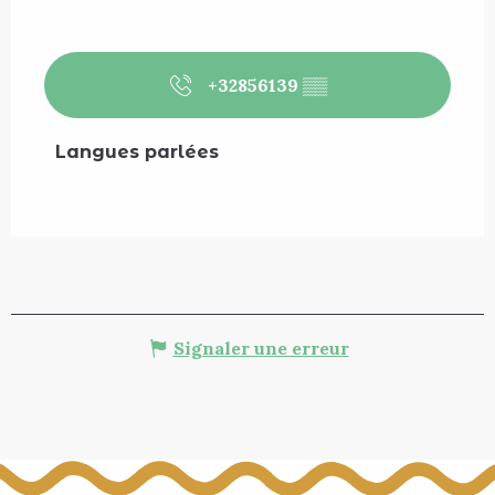
+32856139
▒▒
Langues parlées
Langues parlées
Signaler une erreur