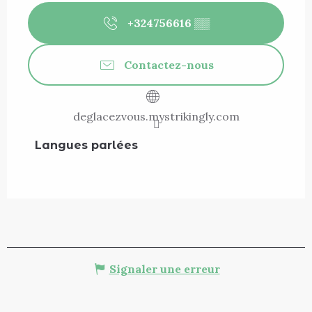
+324756616
▒▒
Contactez-nous
deglacezvous.mystrikingly.com
Langues parlées
Langues parlées
Signaler une erreur