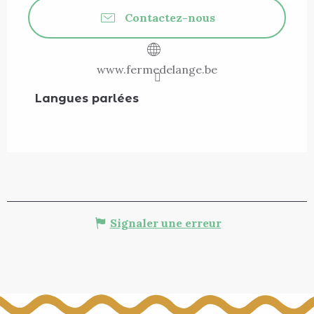
Contactez-nous
www.fermedelange.be
Langues parlées
Langues parlées
Signaler une erreur