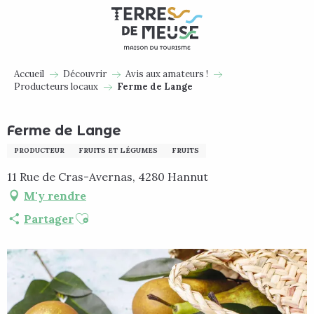
Aller
au
contenu
principal
Accueil
Découvrir
Avis aux amateurs !
Producteurs locaux
Ferme de Lange
Ferme de Lange
PRODUCTEUR
FRUITS ET LÉGUMES
FRUITS
11 Rue de Cras-Avernas, 4280 Hannut
M'y rendre
Ajouter aux favoris
Partager