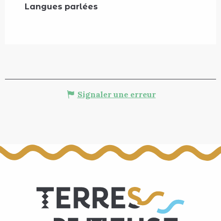
Langues parlées
Langues parlées
Signaler une erreur