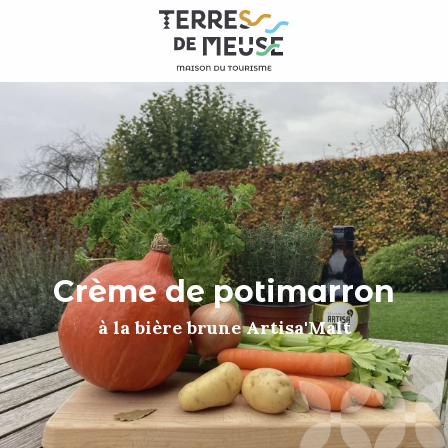
Aller
au
contenu
principal
Crème de potimarron
à la bière brune Artisa'Malt