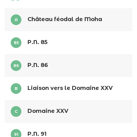
Château féodal de Moha
A
P.N. 85
85
P.N. 86
86
Liaison vers le Domaine XXV
B
Domaine XXV
C
P.N. 91
91