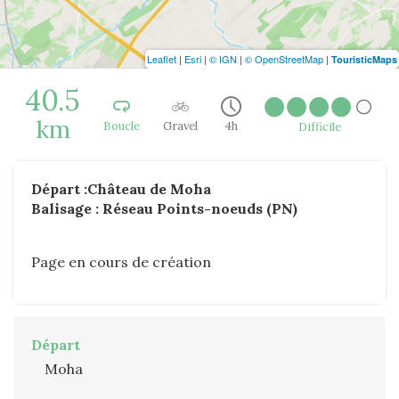
Leaflet
|
Esri
|
© IGN
|
© OpenStreetMap
|
TouristicMaps
40.5
km
Boucle
Gravel
4h
Difficile
Départ :Château de Moha
Balisage : Réseau Points-noeuds (PN)
Page en cours de création
Départ
Moha