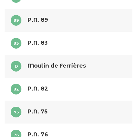
P.N. 89
89
P.N. 83
83
Moulin de Ferrières
D
P.N. 82
82
P.N. 75
75
P.N. 76
76