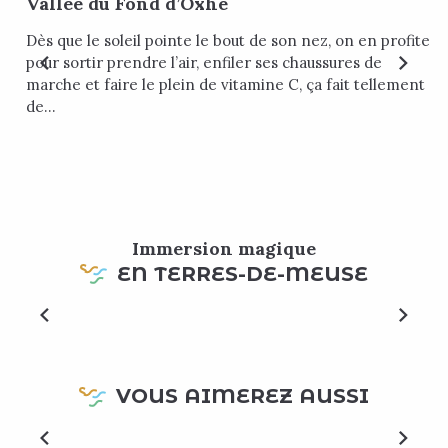
Vallée du Fond d’Oxhe
Dès que le soleil pointe le bout de son nez, on en profite
pour sortir prendre l’air, enfiler ses chaussures de
marche et faire le plein de vitamine C, ça fait tellement
de...
Immersion magique
EN TERRES-DE-MEUSE
Château de Modave, une inspiration pour
Versailles
VOUS AIMEREZ AUSSI
Vos plus beaux circuits et balades vélos en
Terres-de-Meuse