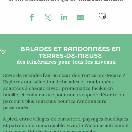
Ajouter
BALADES ET RANDONNÉES EN
TERRES-DE-MEUSE
des itinéraires pour tous les niveaux
Envie de prendre l’air au cœur des Terres-de-Meuse ?
Explorez une sélection de balades et randonnées
adaptées à chaque envie : promenades faciles en
famille, circuits nature pour une escapade détente ou
parcours plus soutenus pour les randonneurs
passionnés.
À pied, entre villages de caractère, paysages bucoliques
et patrimoine remarquable, vivez la Wallonie autrement
et trouvez l’itinéraire qui vous ressemble.