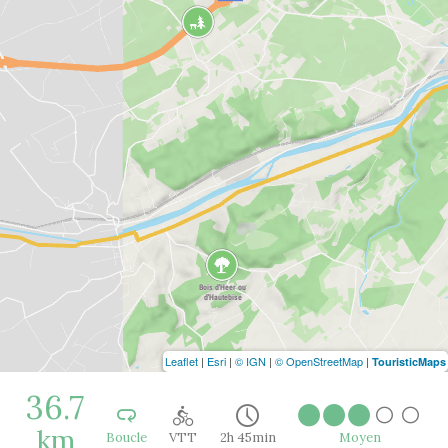
Leaflet
|
Esri
|
© IGN
|
© OpenStreetMap
|
TouristicMaps
36.7
km
Boucle
VTT
2h 45min
Moyen