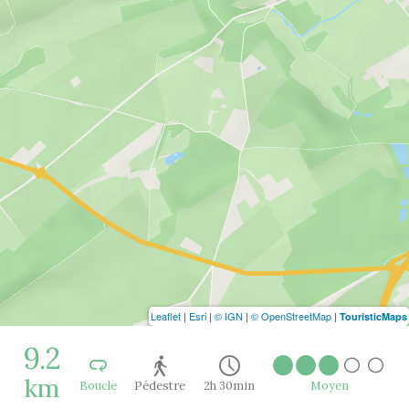
Leaflet
|
Esri
|
© IGN
|
© OpenStreetMap
|
TouristicMaps
9.2
km
Boucle
Pédestre
2h 30min
Moyen