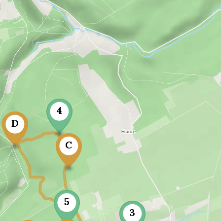
4
D
C
5
3