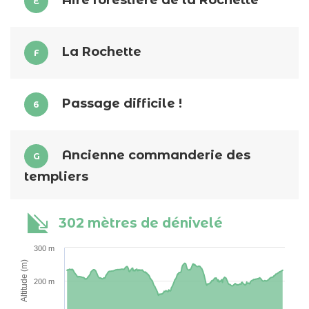
Aire forestière de la Rochette
E
La Rochette
F
Passage difficile !
6
Ancienne commanderie des
G
templiers
302 mètres de dénivelé
300 m
Altitude (m)
200 m
Description