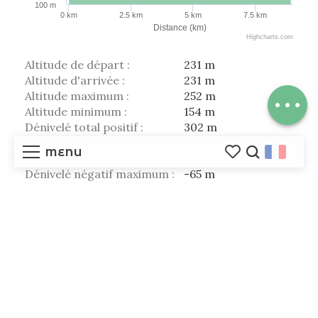
100 m
0 km
2.5 km
5 km
7.5 km
Télécharger
Distance (km)
Highcharts.com
Points
d'intérêt
Altitude de départ :
231 m
Dénivelé
Altitude d'arrivée :
231 m
Avis
Altitude maximum :
252 m
Altitude minimum :
154 m
Dénivelé total positif :
302 m
Dénivelé total négatif :
-302 m
MENU
Dénivelé positif maximum :
51 m
Voir les favoris
Reche
Dénivelé négatif maximum :
-65 m
ACCUEIL
DÉCOUVRIR
A VIVRE ICI