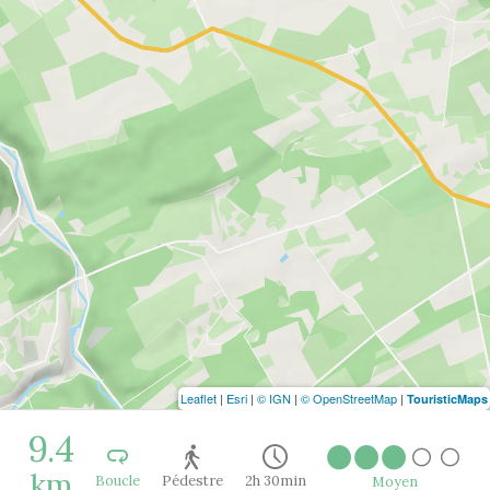
Leaflet
|
Esri
|
© IGN
|
© OpenStreetMap
|
TouristicMaps
9.4
km
Boucle
Pédestre
2h 30min
Moyen