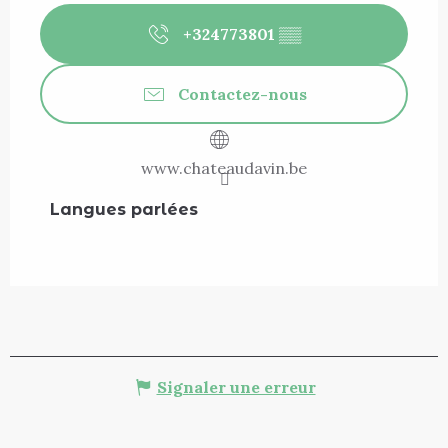
+324773801
▒▒
Contactez-nous
www.chateaudavin.be
Langues parlées
Langues parlées
Signaler une erreur