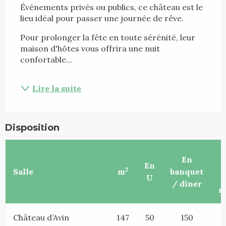
Événements privés ou publics, ce château est le 
lieu idéal pour passer une journée de rêve.
Pour prolonger la fête en toute sérénité, leur 
maison d'hôtes vous offrira une nuit 
confortable...
Lire la suite
Disposition
En
En
c
2
Salle
m
banquet
U
/ dîner
r
Château d’Avin
147
50
150