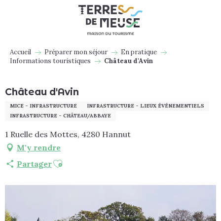
Aller
au
contenu
principal
Accueil
Préparer mon séjour
En pratique
Informations touristiques
Château d'Avin
Château d'Avin
MICE - INFRASTRUCTURE
INFRASTRUCTURE - LIEUX ÉVÉNEMENTIELS
INFRASTRUCTURE - CHÂTEAU/ABBAYE
1 Ruelle des Mottes, 4280 Hannut
M'y rendre
Ajouter aux favoris
Partager