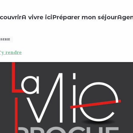
urs locaux
La Mie Proche
couvrir
A vivre ici
Préparer mon séjour
Age
SSERIE
'y rendre