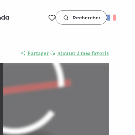
nda
Recherche
Voir les favoris
Ajouter aux favoris
Partager
Ajouter à mes favoris