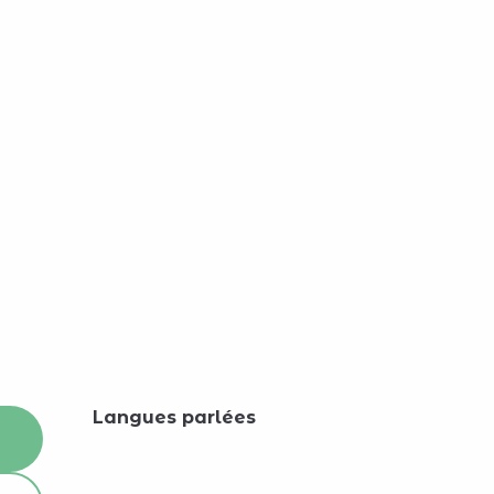
Langues parlées
Langues parlées