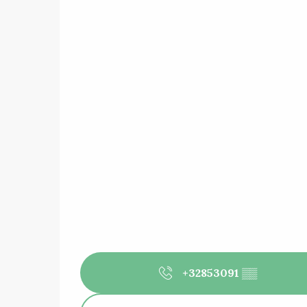
+32853091
▒▒