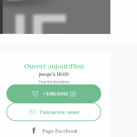
Ouverture et co
Ouvert aujourd'hui
jusqu'à 18:00
Voir les horaires
+32853091
▒▒
Contactez-nous
Page Facebook