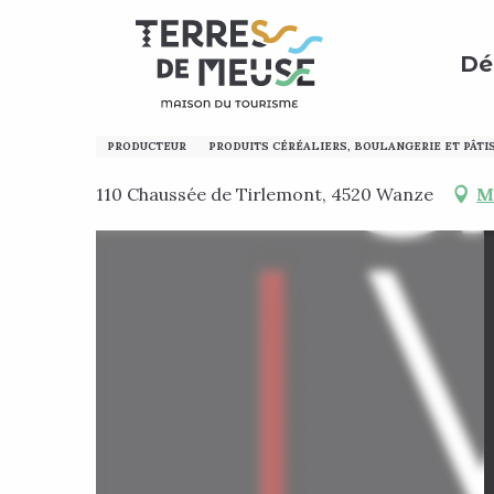
Aller
Accueil
Découvrir
Avis aux amateurs !
Producte
au
Dé
contenu
principal
La Mie Proche
PRODUCTEUR
PRODUITS CÉRÉALIERS, BOULANGERIE ET PÂTI
110 Chaussée de Tirlemont, 4520 Wanze
M