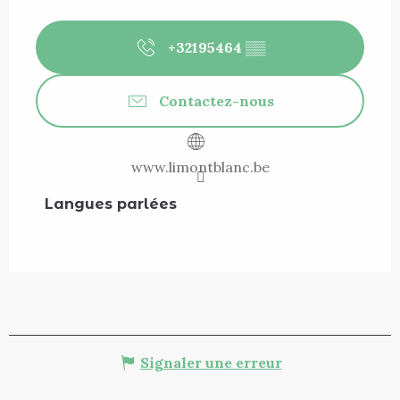
+32195464
▒▒
Contactez-nous
www.limontblanc.be
Langues parlées
Langues parlées
Signaler une erreur