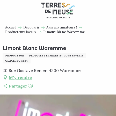
Aller
au
contenu
principal
Accueil
Découvrir
Avis aux amateurs !
Producteurs locaux
Limont Blanc Waremme
Limont Blanc Waremme
PRODUCTEUR
PRODUITS FERMIERS ET CONSERVERIE
GLACE/SORBET
20 Rue Gustave Renier, 4300 Waremme
M'y rendre
Ajouter aux favoris
Partager