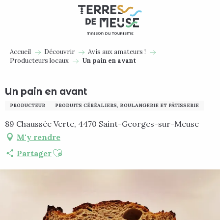
Aller
au
contenu
principal
Accueil
Découvrir
Avis aux amateurs !
Producteurs locaux
Un pain en avant
Un pain en avant
PRODUCTEUR
PRODUITS CÉRÉALIERS, BOULANGERIE ET PÂTISSERIE
89 Chaussée Verte, 4470 Saint-Georges-sur-Meuse
M'y rendre
Ajouter aux favoris
Partager