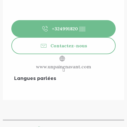
+324991820
▒▒
Contactez-nous
www.unpainenavant.com
Langues parlées
Langues parlées