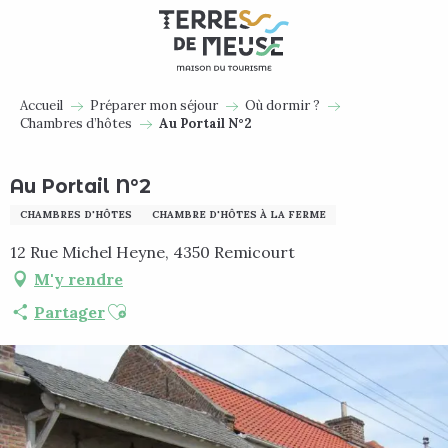
Aller
au
contenu
principal
Accueil
Préparer mon séjour
Où dormir ?
Chambres d’hôtes
Au Portail N°2
Au Portail N°2
CHAMBRES D'HÔTES
CHAMBRE D'HÔTES À LA FERME
12 Rue Michel Heyne, 4350 Remicourt
M'y rendre
Ajouter aux favoris
Partager