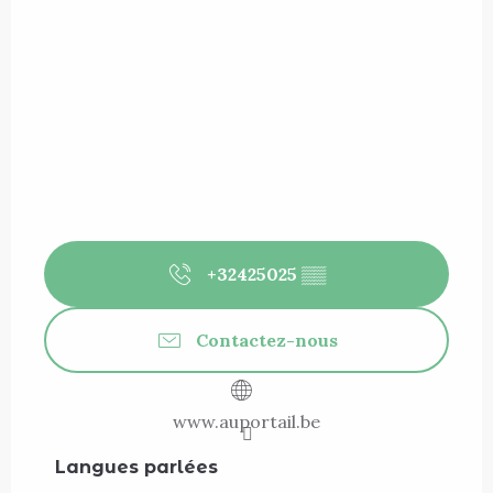
+32425025
▒▒
Contactez-nous
www.auportail.be
Langues parlées
Langues parlées