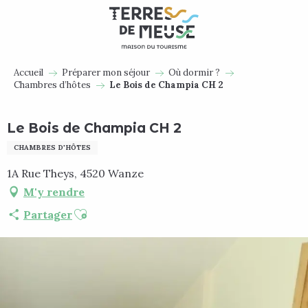
Aller
au
contenu
principal
Accueil
Préparer mon séjour
Où dormir ?
Chambres d’hôtes
Le Bois de Champia CH 2
Le Bois de Champia CH 2
CHAMBRES D'HÔTES
1A Rue Theys, 4520 Wanze
M'y rendre
Ajouter aux favoris
Partager