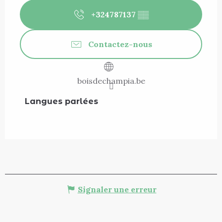
+324787137
▒▒
Contactez-nous
boisdechampia.be
Langues parlées
Langues parlées
Signaler une erreur