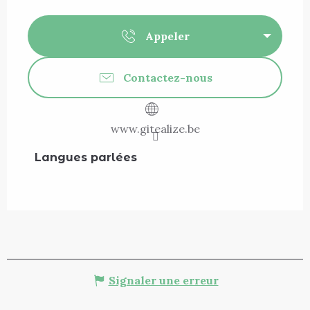
Appeler
Contactez-nous
www.gitealize.be
Langues parlées
Langues parlées
Signaler une erreur