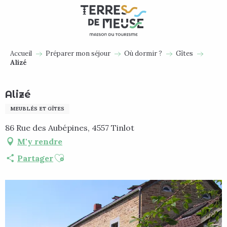
Aller
au
contenu
principal
Accueil
Préparer mon séjour
Où dormir ?
Gîtes
Alizé
Alizé
MEUBLÉS ET GÎTES
86 Rue des Aubépines, 4557 Tinlot
M'y rendre
Ajouter aux favoris
Partager