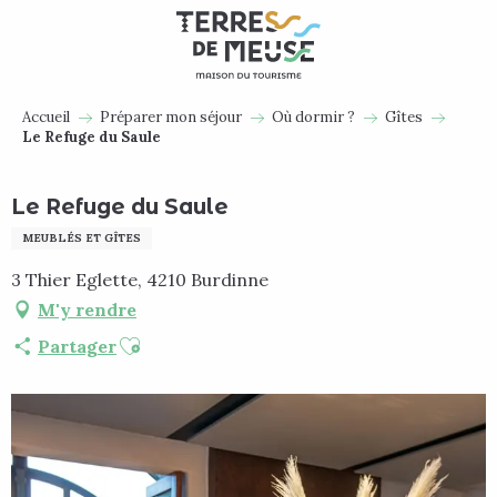
Aller
au
contenu
principal
Accueil
Préparer mon séjour
Où dormir ?
Gîtes
Le Refuge du Saule
Le Refuge du Saule
MEUBLÉS ET GÎTES
3 Thier Eglette, 4210 Burdinne
M'y rendre
Ajouter aux favoris
Partager