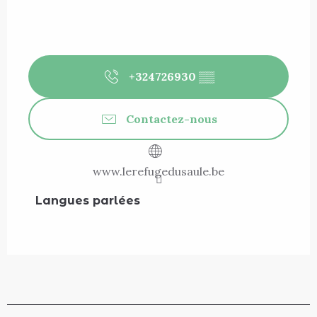
+324726930
▒▒
Contactez-nous
www.lerefugedusaule.be
Langues parlées
Langues parlées