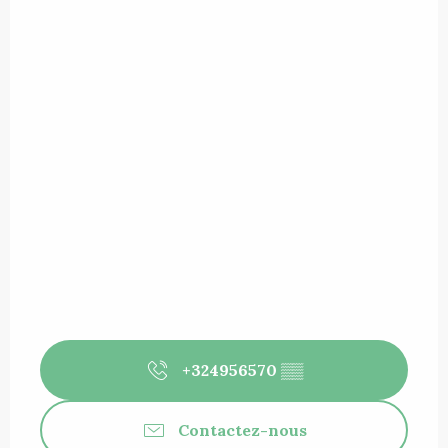
+324956570
▒▒
Contactez-nous