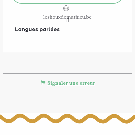
leshouxdemathieu.be
Langues parlées
Langues parlées
Signaler une erreur