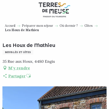
Aller
au
contenu
principal
Accueil
Préparer mon séjour
Où dormir ?
Gîtes
Les Houx de Mathieu
Les Houx de Mathieu
MEUBLÉS ET GÎTES
35 Rue aux Houx, 4480 Engis
M'y rendre
Ajouter aux favoris
Partager