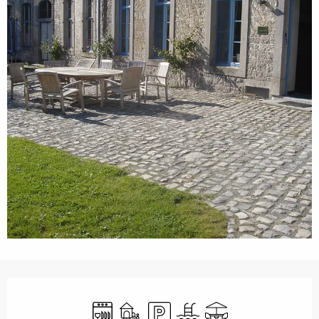
Ouverture et coordonnées
Lave vaisselle
Jeux pour enfants / Espace jeux
Parking
Piscine
Terrasse