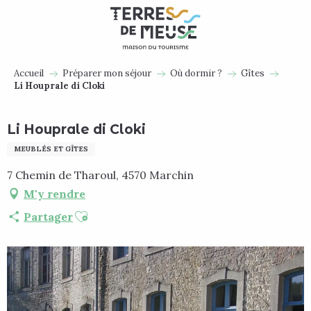
Aller
au
contenu
principal
Accueil
Préparer mon séjour
Où dormir ?
Gîtes
Li Houprale di Cloki
Li Houprale di Cloki
MEUBLÉS ET GÎTES
7 Chemin de Tharoul, 4570 Marchin
M'y rendre
Ajouter aux favoris
Partager