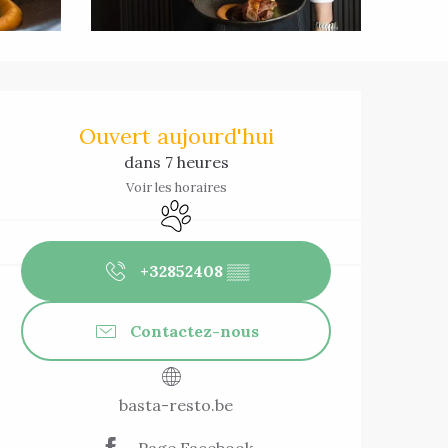
Ouverture et co
Ouvert aujourd'hui
dans 7 heures
Voir les horaires
Animaux acceptés
+32852408
▒▒
Contactez-nous
basta-resto.be
Page Facebook