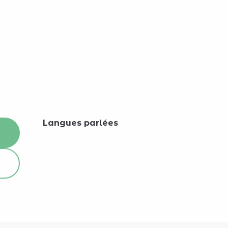
Langues parlées
Langues parlées