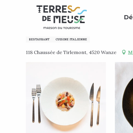
Aller
Accueil
Préparer mon séjour
Où manger ?
Tous
au
Dé
contenu
principal
Basta!
RESTAURANT
CUISINE ITALIENNE
118 Chaussée de Tirlemont, 4520 Wanze
M