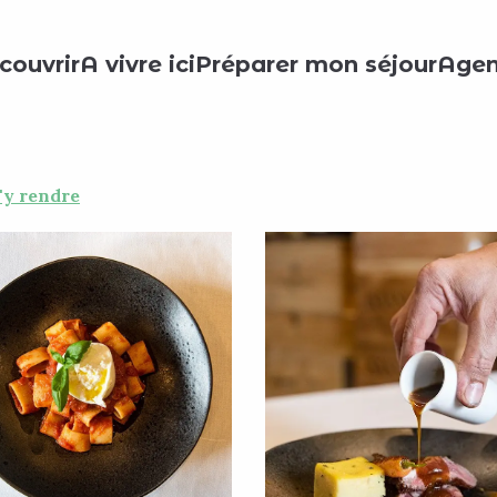
 les restaurants
Basta!
couvrir
A vivre ici
Préparer mon séjour
Age
'y rendre