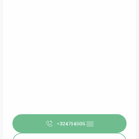
+324714505
▒▒