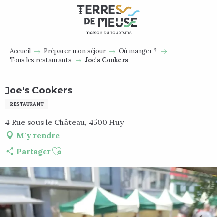
Aller
au
contenu
principal
Accueil
Préparer mon séjour
Où manger ?
Tous les restaurants
Joe's Cookers
Joe's Cookers
RESTAURANT
4 Rue sous le Château, 4500 Huy
M'y rendre
Ajouter aux favoris
Partager