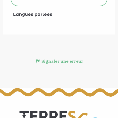
Langues parlées
Langues parlées
Signaler une erreur