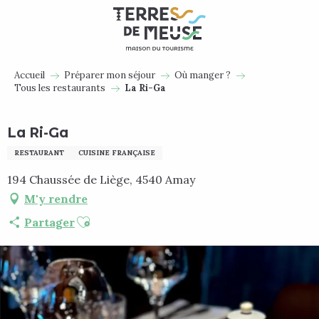
Aller
au
contenu
principal
Accueil
Préparer mon séjour
Où manger ?
Tous les restaurants
La Ri-Ga
La Ri-Ga
RESTAURANT
CUISINE FRANÇAISE
194 Chaussée de Liège, 4540 Amay
M'y rendre
Ajouter aux favoris
Partager