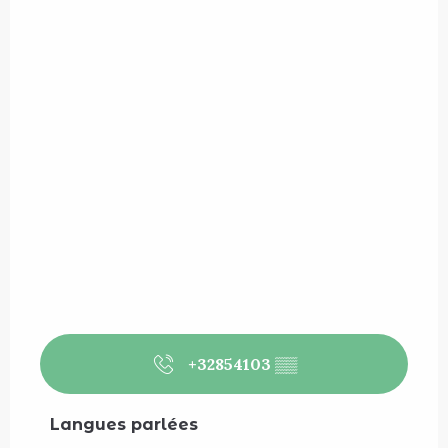
+32854103
▒▒
Langues parlées
Langues parlées