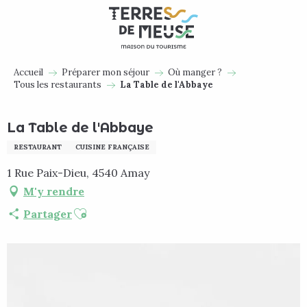
Aller
au
contenu
principal
Accueil
Préparer mon séjour
Où manger ?
Tous les restaurants
La Table de l'Abbaye
La Table de l'Abbaye
RESTAURANT
CUISINE FRANÇAISE
1 Rue Paix-Dieu, 4540 Amay
M'y rendre
Ajouter aux favoris
Partager