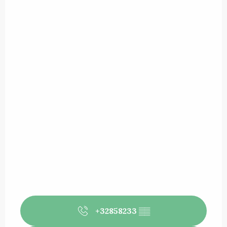
+32858233
▒▒