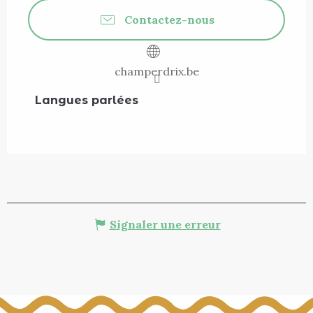
Contactez-nous
champerdrix.be
Langues parlées
Langues parlées
Signaler une erreur