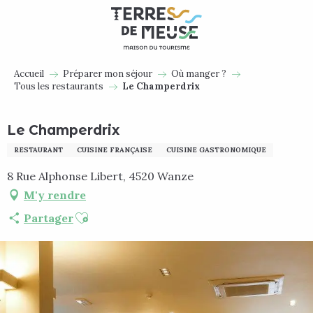
Aller
au
contenu
principal
Accueil
Préparer mon séjour
Où manger ?
Tous les restaurants
Le Champerdrix
Le Champerdrix
RESTAURANT
CUISINE FRANÇAISE
CUISINE GASTRONOMIQUE
8 Rue Alphonse Libert, 4520 Wanze
M'y rendre
Ajouter aux favoris
Partager