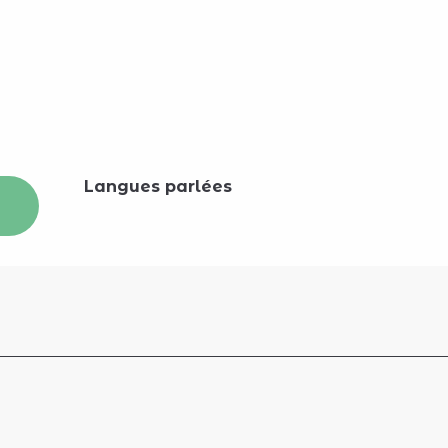
Langues parlées
Langues parlées