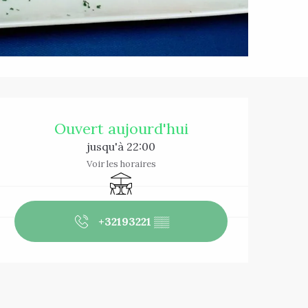
Ouverture et co
Ouvert aujourd'hui
jusqu'à 22:00
Voir les horaires
Terrasse
+32193221
▒▒