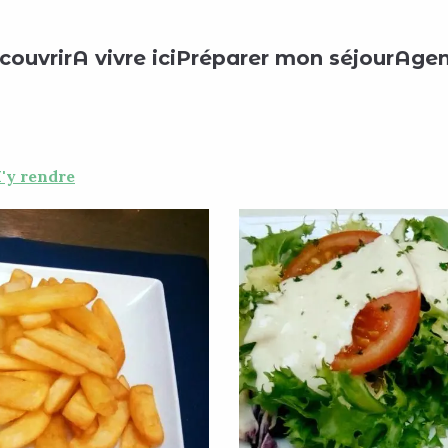
 les restaurants
Le Coeur d'Or
couvrir
A vivre ici
Préparer mon séjour
Age
'y rendre