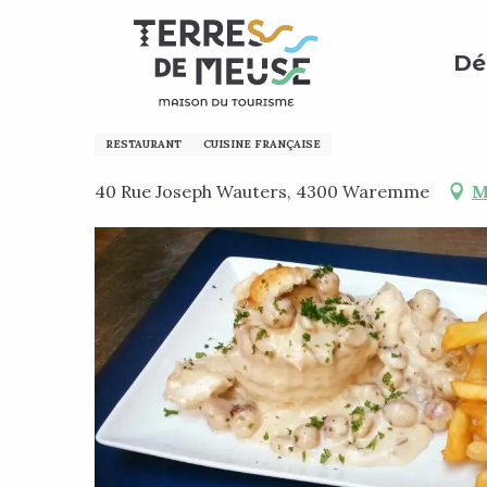
Aller
Accueil
Préparer mon séjour
Où manger ?
Tous
au
Dé
contenu
principal
Le Coeur d'Or
RESTAURANT
CUISINE FRANÇAISE
40 Rue Joseph Wauters, 4300 Waremme
M