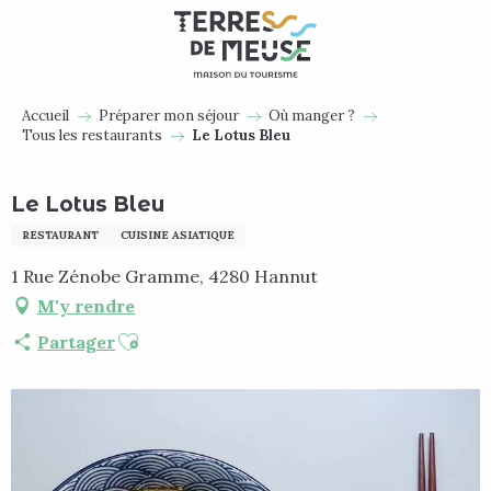
Aller
au
contenu
principal
Accueil
Préparer mon séjour
Où manger ?
Tous les restaurants
Le Lotus Bleu
Le Lotus Bleu
RESTAURANT
CUISINE ASIATIQUE
1 Rue Zénobe Gramme, 4280 Hannut
M'y rendre
Ajouter aux favoris
Partager