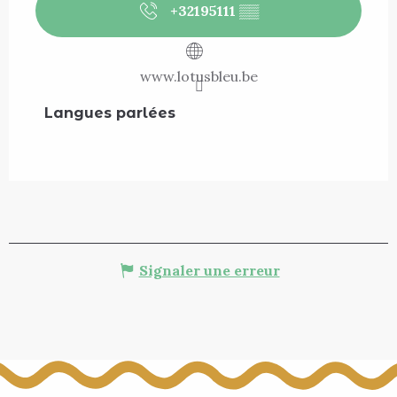
+32195111
▒▒
www.lotusbleu.be
Langues parlées
Langues parlées
Signaler une erreur