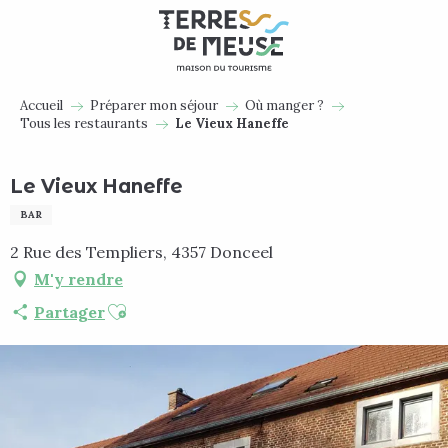
Aller
au
contenu
principal
Accueil
Préparer mon séjour
Où manger ?
Tous les restaurants
Le Vieux Haneffe
Le Vieux Haneffe
BAR
2 Rue des Templiers, 4357 Donceel
M'y rendre
Ajouter aux favoris
Partager