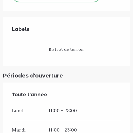
Offres de prestations
Labels
Labels
Bistrot de terroir
Périodes d'ouverture
Toute l'année
Toute l'année
Lundi
11:00 - 23:00
Mardi
11:00 - 23:00