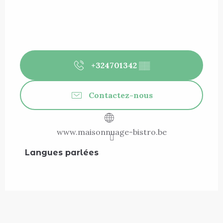
+324701342
▒▒
Contactez-nous
www.maisonnuage-bistro.be
Langues parlées
Langues parlées