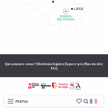
|
|
|
|
Qui sommes-nous ?
Mentions légales
Espace pro
Plan du site
FAQ
MENU
Voir les favoris