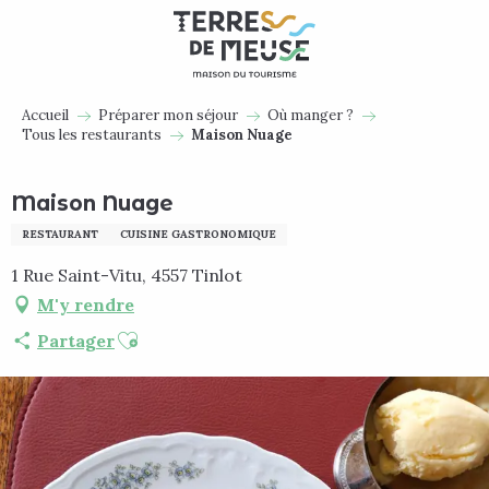
Aller
au
contenu
principal
Accueil
Préparer mon séjour
Où manger ?
Tous les restaurants
Maison Nuage
Maison Nuage
RESTAURANT
CUISINE GASTRONOMIQUE
1 Rue Saint-Vitu, 4557 Tinlot
M'y rendre
Ajouter aux favoris
Partager