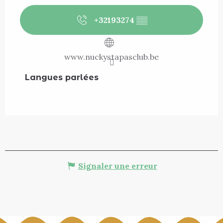
+32193274
▒▒
www.nuckystapasclub.be
Langues parlées
Langues parlées
Signaler une erreur