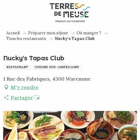
Aller
au
contenu
principal
Accueil
Préparer mon séjour
Où manger ?
Tous les restaurants
Nucky's Tapas Club
Nucky's Tapas Club
RESTAURANT
CUISINE SUD-AMÉRICAINE
1 Rue des Fabriques, 4300 Waremme
M'y rendre
Ajouter aux favoris
Partager