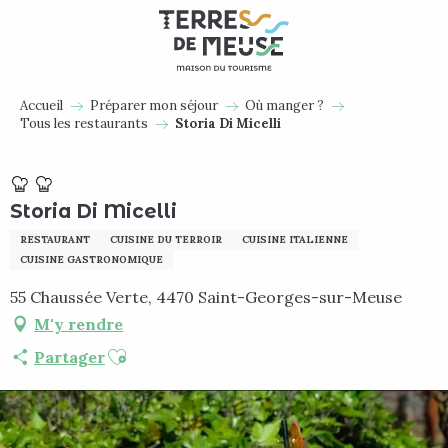
Aller
au
contenu
principal
Accueil
Préparer mon séjour
Où manger ?
Tous les restaurants
Storia Di Micelli
Storia Di Micelli
RESTAURANT
CUISINE DU TERROIR
CUISINE ITALIENNE
CUISINE GASTRONOMIQUE
55 Chaussée Verte, 4470 Saint-Georges-sur-Meuse
M'y rendre
Ajouter aux favoris
Partager