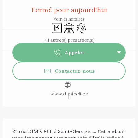
Ouverture et coordonnées
Fermé pour aujourd'hui
Voir les horaires
Parking
Terrasse
Animaux acceptés
+ 1 autre(s) prestation(s)
Appeler
Contactez-nous
www.dimiceli.be
Description
Storia DIMICELI, à Saint-Georges... Cet endroit 
vous fera penser à un petit coin d'Italie grâce à 