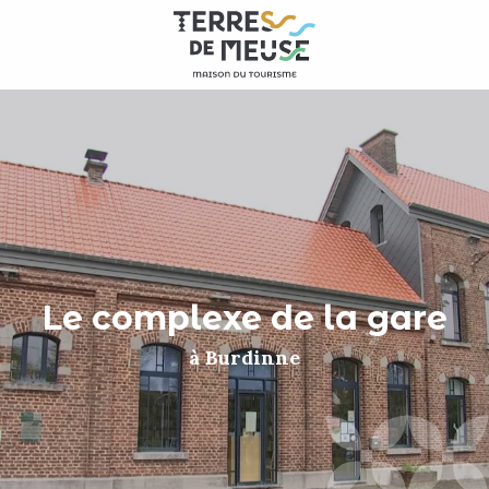
Aller
au
contenu
principal
Le complexe de la gare
à Burdinne