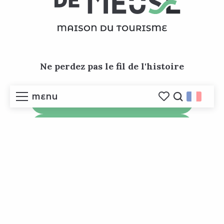
Ne perdez pas le fil de l'histoire
MENU
Inscrivez-vous à la newsletter
Voir les favoris
Reche
Contactez la Maison du Tourisme
ACCUEIL
Venez nous voir
DÉCOUVRIR
A VIVRE ICI
PRÉPARER MON SÉJOUR