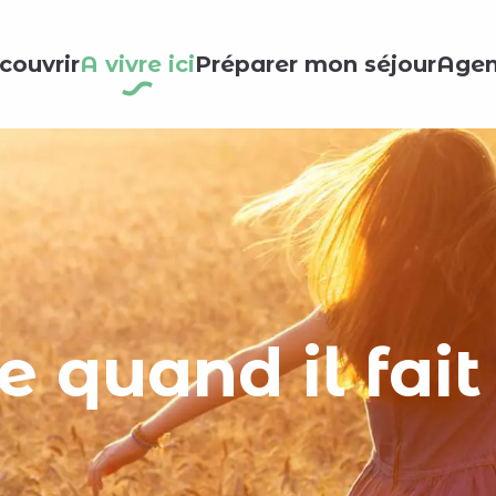
couvrir
A vivre ici
Préparer mon séjour
Age
e quand il fai