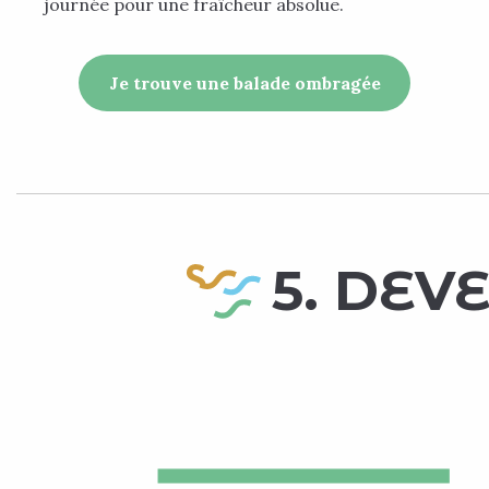
journée pour une fraîcheur absolue.
Je trouve une balade ombragée
5. DEV